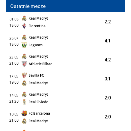
Ostatnie mecze
Real Madryt
01.08
2:2
18:00
Fiorentina
Real Madryt
28.07
4:1
18:00
Leganes
Real Madryt
23.05
4:2
21:00
Athletic Bilbao
Sevilla FC
17.05
0:1
19:00
Real Madryt
Real Madryt
14.05
2:0
21:30
Real Oviedo
FC Barcelona
10.05
2:0
21:00
Real Madryt