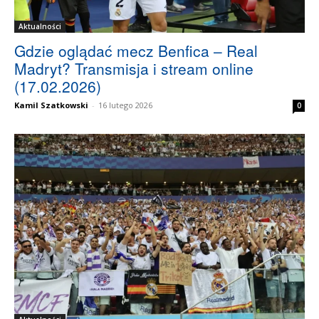
Aktualności
Gdzie oglądać mecz Benfica – Real
Madryt? Transmisja i stream online
(17.02.2026)
Kamil Szatkowski
-
16 lutego 2026
0