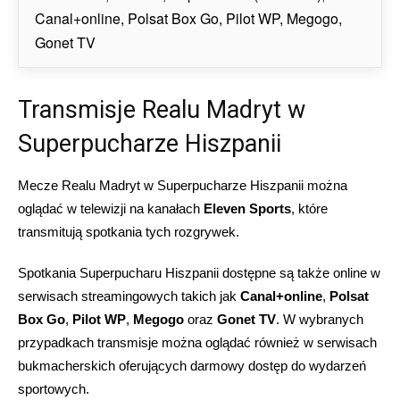
Canal+online, Polsat Box Go, Pilot WP, Megogo,
Gonet TV
Transmisje Realu Madryt w
Superpucharze Hiszpanii
Mecze Realu Madryt w Superpucharze Hiszpanii można
oglądać w telewizji na kanałach
Eleven Sports
, które
transmitują spotkania tych rozgrywek.
Spotkania Superpucharu Hiszpanii dostępne są także online w
serwisach streamingowych takich jak
Canal+online
,
Polsat
Box Go
,
Pilot WP
,
Megogo
oraz
Gonet TV
. W wybranych
przypadkach transmisje można oglądać również w serwisach
bukmacherskich oferujących darmowy dostęp do wydarzeń
sportowych.