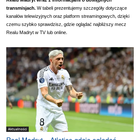
transmisjach.
W tabeli prezentujemy szczegóły dotyczące
kanałów telewizyjnych oraz platform streamingowych, dzięki
czemu szybko sprawdzisz, gdzie oglądać najbliższy mecz
Realu Madryt w TV lub online.
Aktualności
Real Madryt – Atletico gdzie oglądać