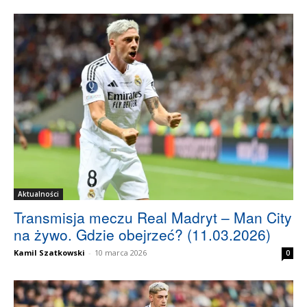
Aktualności
Transmisja meczu Real Madryt – Man City
na żywo. Gdzie obejrzeć? (11.03.2026)
Kamil Szatkowski
-
10 marca 2026
0