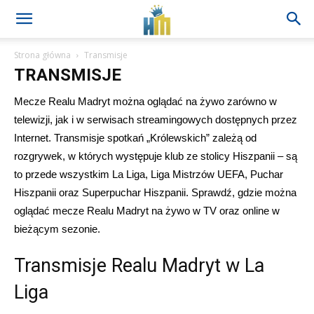
Strona główna
Transmisje
TRANSMISJE
Mecze Realu Madryt można oglądać na żywo zarówno w
telewizji, jak i w serwisach streamingowych dostępnych przez
Internet. Transmisje spotkań „Królewskich” zależą od
rozgrywek, w których występuje klub ze stolicy Hiszpanii – są
to przede wszystkim La Liga, Liga Mistrzów UEFA, Puchar
Hiszpanii oraz Superpuchar Hiszpanii. Sprawdź, gdzie można
oglądać mecze Realu Madryt na żywo w TV oraz online w
bieżącym sezonie.
Transmisje Realu Madryt w La
Liga