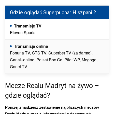
Gdzie oglądać Superpuchar Hiszpanii?
Transmisje TV
Eleven Sports
Transmisje online
Fortuna TV, STS TV, Superbet TV (za darmo),
Canal+online, Polsat Box Go, Pilot WP, Megogo,
Gonet TV
Mecze Realu Madryt na żywo –
gdzie oglądać?
Poniżej znajdziesz zestawienie najbliższych meczów
Realu Madryt wraz z informacjami o dostępnych