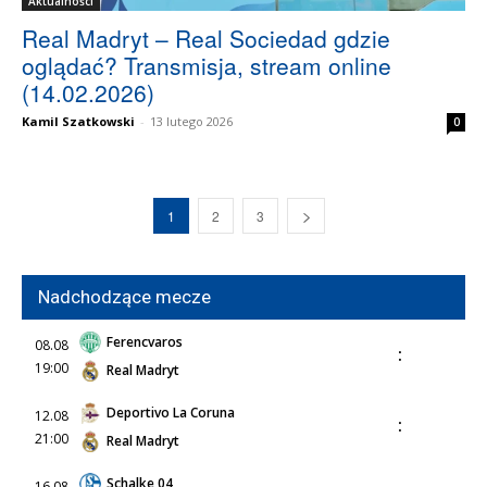
Aktualności
Real Madryt – Real Sociedad gdzie
oglądać? Transmisja, stream online
(14.02.2026)
Kamil Szatkowski
-
13 lutego 2026
0
1
2
3
Nadchodzące mecze
Ferencvaros
08.08
:
19:00
Real Madryt
Deportivo La Coruna
12.08
:
21:00
Real Madryt
Schalke 04
16.08