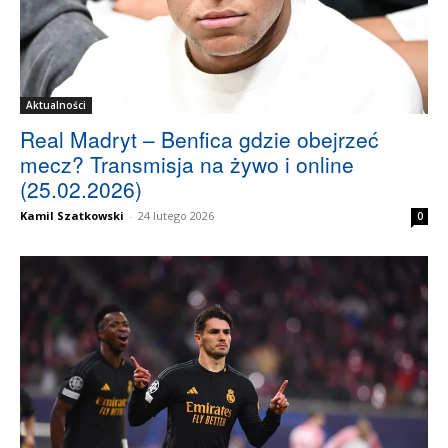
Aktualności
Real Madryt – Benfica gdzie obejrzeć
mecz? Transmisja na żywo i online
(25.02.2026)
Kamil Szatkowski
-
24 lutego 2026
0