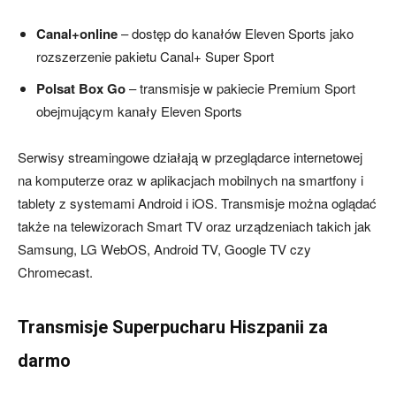
Canal+online
– dostęp do kanałów Eleven Sports jako
rozszerzenie pakietu Canal+ Super Sport
Polsat Box Go
– transmisje w pakiecie Premium Sport
obejmującym kanały Eleven Sports
Serwisy streamingowe działają w przeglądarce internetowej
na komputerze oraz w aplikacjach mobilnych na smartfony i
tablety z systemami Android i iOS. Transmisje można oglądać
także na telewizorach Smart TV oraz urządzeniach takich jak
Samsung, LG WebOS, Android TV, Google TV czy
Chromecast.
Transmisje Superpucharu Hiszpanii za
darmo