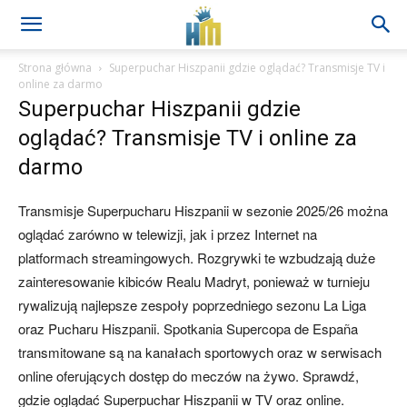
Strona główna
Superpuchar Hiszpanii gdzie oglądać? Transmisje TV i
online za darmo
Superpuchar Hiszpanii gdzie
oglądać? Transmisje TV i online za
darmo
Transmisje Superpucharu Hiszpanii w sezonie 2025/26 można
oglądać zarówno w telewizji, jak i przez Internet na
platformach streamingowych. Rozgrywki te wzbudzają duże
zainteresowanie kibiców Realu Madryt, ponieważ w turnieju
rywalizują najlepsze zespoły poprzedniego sezonu La Liga
oraz Pucharu Hiszpanii. Spotkania Supercopa de España
transmitowane są na kanałach sportowych oraz w serwisach
online oferujących dostęp do meczów na żywo. Sprawdź,
gdzie oglądać Superpuchar Hiszpanii w TV oraz online.