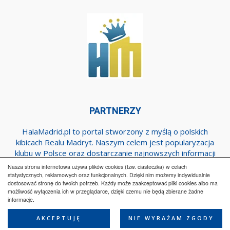
PARTNERZY
HalaMadrid.pl to portal stworzony z myślą o polskich
kibicach Realu Madryt. Naszym celem jest popularyzacja
klubu w Polsce oraz dostarczanie najnowszych informacji
dotyczących zespołu z Estadio Santiago Bernabeu.
Nasza strona internetowa używa plików cookies (tzw. ciasteczka) w celach
statystycznych, reklamowych oraz funkcjonalnych. Dzięki nim możemy indywidualnie
dostosować stronę do twoich potrzeb. Każdy może zaakceptować pliki cookies albo ma
możliwość wyłączenia ich w przeglądarce, dzięki czemu nie będą zbierane żadne
Regulamin
Współpraca
Reklama
Polityka prywatności
informacje.
Kontakt
AKCEPTUJĘ
NIE WYRAŻAM ZGODY
© HalaMadrid.pl 2015-2025 All Rights Reserved.