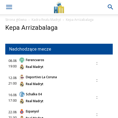
Strona główna
Kadra Realu Madryt
Kepa Arrizabalaga
Kepa Arrizabalaga
Nadchodzące mecze
Ferencvaros
08.08
:
19:00
Real Madryt
Deportivo La Coruna
12.08
:
21:00
Real Madryt
Schalke 04
16.08
:
17:00
Real Madryt
Espanyol
22.08
:
21:30