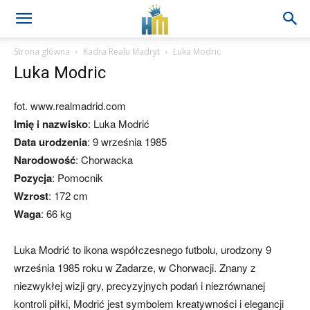
Strona główna
Kadra Realu Madryt
Luka Modric
Luka Modric
fot. www.realmadrid.com
Imię i nazwisko
: Luka Modrić
Data urodzenia
: 9 września 1985
Narodowość
: Chorwacka
Pozycja
: Pomocnik
Wzrost
: 172 cm
Waga
: 66 kg
Luka Modrić to ikona współczesnego futbolu, urodzony 9
września 1985 roku w Zadarze, w Chorwacji. Znany z
niezwykłej wizji gry, precyzyjnych podań i niezrównanej
kontroli piłki, Modrić jest symbolem kreatywności i elegancji