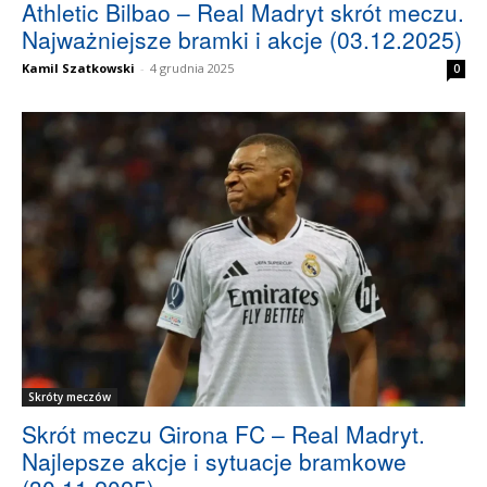
Athletic Bilbao – Real Madryt skrót meczu.
Najważniejsze bramki i akcje (03.12.2025)
Kamil Szatkowski
-
4 grudnia 2025
0
Skróty meczów
Skrót meczu Girona FC – Real Madryt.
Najlepsze akcje i sytuacje bramkowe