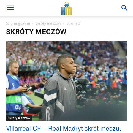
Strona główna
Skróty meczów
Strona 3
SKRÓTY MECZÓW
Skróty meczów
Villarreal CF – Real Madryt skrót meczu.