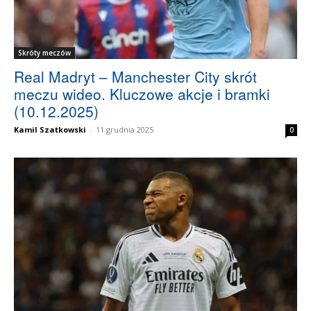
Skróty meczów
Real Madryt – Manchester City skrót
meczu wideo. Kluczowe akcje i bramki
(10.12.2025)
Kamil Szatkowski
-
11 grudnia 2025
0