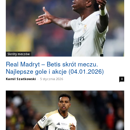
Skróty meczów
Real Madryt – Betis skrót meczu.
Najlepsze gole i akcje (04.01.2026)
Kamil Szatkowski
-
5 stycznia 2026
0