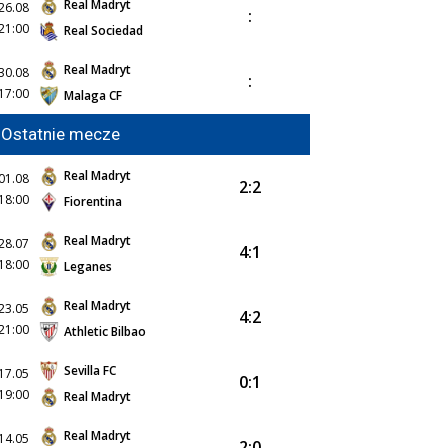
Real Madryt
26.08
:
21:00
Real Sociedad
Real Madryt
30.08
:
17:00
Malaga CF
Ostatnie mecze
Real Madryt
01.08
2:2
18:00
Fiorentina
Real Madryt
28.07
4:1
18:00
Leganes
Real Madryt
23.05
4:2
21:00
Athletic Bilbao
Sevilla FC
17.05
0:1
19:00
Real Madryt
Real Madryt
14.05
2:0