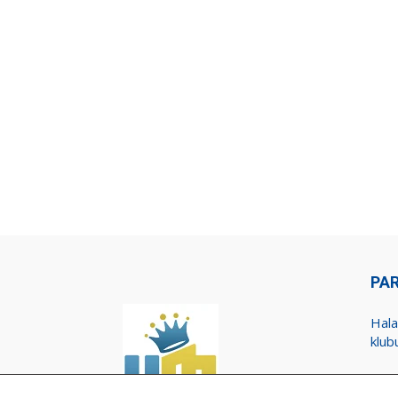
PA
Hala
klub