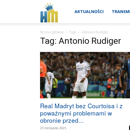
Real
AKTUALNOŚCI
TRANSMI
Strona główna
Tagi
Antonio Rudiger
Madryt
Tag: Antonio Rudiger
aktualności
Real Madryt bez Courtoisa i z
poważnymi problemami w
obronie przed...
25 listopada 2025