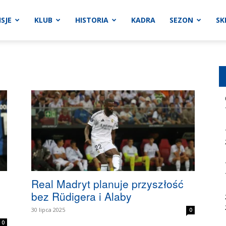
SJE
KLUB
HISTORIA
KADRA
SEZON
SK
Real Madryt planuje przyszłość
bez Rüdigera i Alaby
30 lipca 2025
0
0