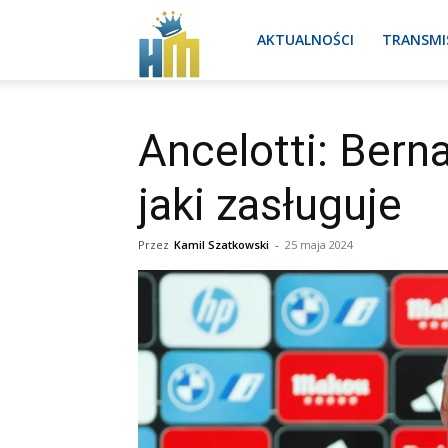
Real
AKTUALNOŚCI
TRANSMI
Madryt
Ancelotti: Ber
jaki zasługuje
aktualności
Przez
Kamil Szatkowski
-
25 maja 2024