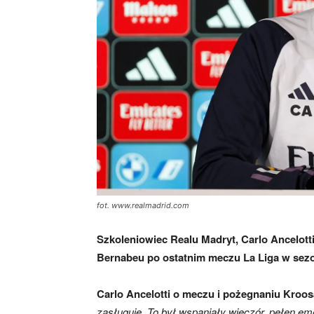
fot. www.realmadrid.com
Szkoleniowiec Realu Madryt, Carlo Ancelott
Bernabeu po ostatnim meczu La Liga w sezo
Carlo Ancelotti o meczu i pożegnaniu Kroos
zasługuje. To był wspaniały wieczór, pełen emo