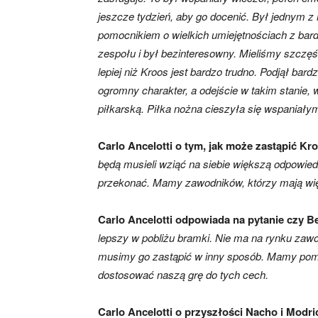
jeszcze tydzień, aby go docenić. Był jednym z 
pomocnikiem o wielkich umiejętnościach z bar
zespołu i był bezinteresowny. Mieliśmy szczęści
lepiej niż Kroos jest bardzo trudno. Podjął bar
ogromny charakter, a odejście w takim stanie, 
piłkarską. Piłka nożna cieszyła się wspaniał
Carlo Ancelotti o tym, jak może zastąpić Kr
będą musieli wziąć na siebie większą odpowied
przekonać. Mamy zawodników, którzy mają więc
Carlo Ancelotti odpowiada na pytanie czy 
lepszy w pobliżu bramki. Nie ma na rynku zawod
musimy go zastąpić w inny sposób. Mamy pomo
dostosować naszą grę do tych cech.
Carlo Ancelotti o przyszłości Nacho i Modri