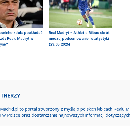
ourinho zdoła poukładać
Real Madryt – Athletic Bilbao skrót
azdy Realu Madryt w
meczu, podsumowanie i statystyki
żynę?
(23.05.2026)
RTNERZY
Madrid.pl to portal stworzony z myślą o polskich kibicach Realu 
u w Polsce oraz dostarczanie najnowszych informacji dotyczącyc