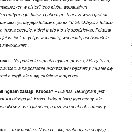
najlepszych w historii tego klubu, wspaniałym
dzo małym ego, bardzo pokornym, który zawsze grał dla
e cieszyć się jego futbolem przez 10 lat. Odejść z futbolu
dzo trudną decyzję, której mało kto się spodziewał. Pokazał
w jakim jest, czyni go wspaniałą, wspaniałą osobowością
ym zawodnikiem.
oosa:
– Na poziomie organizacyjnym gracze, którzy tu są,
zialność, a na poziomie technicznym będziemy musieli się
ej energii, ale mają mniejsze tempo gry.
Bellingham zastąpi Kroosa?
– Dla nas Bellingham jest
nika takiego jak Kroos, który miałby jego cechy, ale
cników z dużą jakością, o różnych cechach i musimy
cia:
– Jeśli chodzi o Nacho i Lukę, czekamy na decyzję,