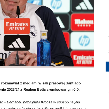
i rozmawiał z mediami w sali prasowej Santiago
nie 2023/24 z Realem Betis zremisowanym 0:0.
a:
– Bernabeu pożegnało
Kroosa w sposób na jaki
cji zarówno dla niego, jak i dla wszystkich, a teraz mamy