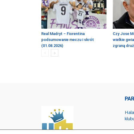
Real Madryt – Fiorentina
Czy Jose M
podsumowanie meczu i skrót
wielkie gwi
(01.08.2026)
zgraną dru
PA
Hala
klub