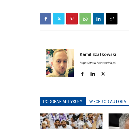
Kamil Szatkowski
https://www.halamadrid.pl/
PODOBNE ARTYKUŁY
WIĘCEJ OD AUTORA