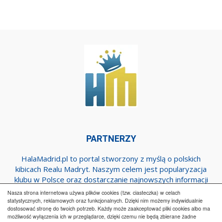
PARTNERZY
HalaMadrid.pl to portal stworzony z myślą o polskich
kibicach Realu Madryt. Naszym celem jest popularyzacja
klubu w Polsce oraz dostarczanie najnowszych informacji
dotyczących zespołu z Estadio Santiago Bernabeu.
Nasza strona internetowa używa plików cookies (tzw. ciasteczka) w celach
statystycznych, reklamowych oraz funkcjonalnych. Dzięki nim możemy indywidualnie
dostosować stronę do twoich potrzeb. Każdy może zaakceptować pliki cookies albo ma
możliwość wyłączenia ich w przeglądarce, dzięki czemu nie będą zbierane żadne
Regulamin
Współpraca
Reklama
Polityka prywatności