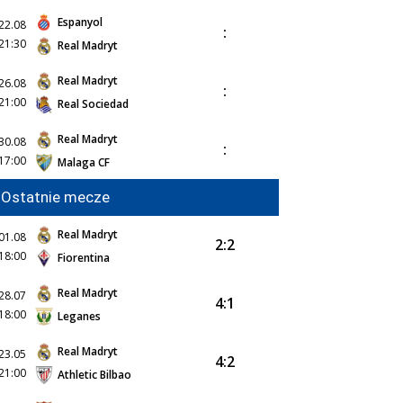
Espanyol
22.08
:
21:30
Real Madryt
Real Madryt
26.08
:
21:00
Real Sociedad
Real Madryt
30.08
:
17:00
Malaga CF
Ostatnie mecze
Real Madryt
01.08
2:2
18:00
Fiorentina
Real Madryt
28.07
4:1
18:00
Leganes
Real Madryt
23.05
4:2
21:00
Athletic Bilbao