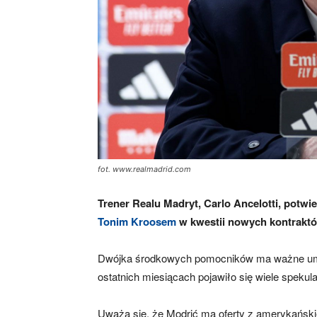
fot. www.realmadrid.com
Trener Realu Madryt, Carlo Ancelotti, potwi
Tonim Kroosem
w kwestii nowych kontrakt
Dwójka środkowych pomocników ma ważne umow
ostatnich miesiącach pojawiło się wiele spekula
Uważa się, że Modrić ma oferty z amerykańskie