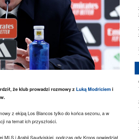
erdził, że klub prowadzi rozmowy z
Luką Modriciem
i
ów.
y z ekipą Los Blancos tylko do końca sezonu, a w
cji na temat ich przyszłości.
j MLS i Arabii Saudyjskiej, podczas gdy Kroos powiedział