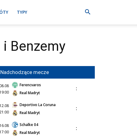
ÓTY
TYPY
a i Benzemy
Nadchodzące mecze
Ferencvaros
08.08
:
19:00
Real Madryt
Deportivo La Coruna
12.08
:
21:00
Real Madryt
Schalke 04
16.08
:
17:00
Real Madryt