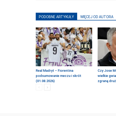
PODOBNE ARTYKUŁY
WIĘCEJ OD AUTORA
Real Madryt – Fiorentina
Czy Jose M
podsumowanie meczu i skrót
wielkie gwi
(01.08.2026)
zgraną dru