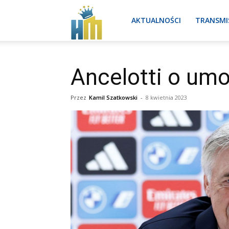
Real
AKTUALNOŚCI
TRANSMI
Madryt
Ancelotti o um
Przez
Kamil Szatkowski
-
8 kwietnia 2023
aktualności