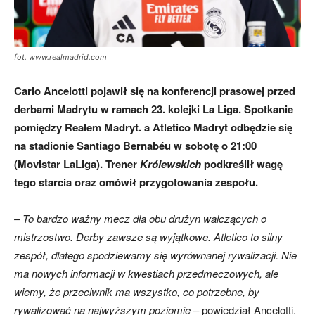
fot. www.realmadrid.com
Carlo Ancelotti pojawił się na konferencji prasowej przed
derbami Madrytu w ramach 23. kolejki La Liga. Spotkanie
pomiędzy Realem Madryt. a Atletico Madryt odbędzie się
na stadionie Santiago Bernabéu w sobotę o 21:00
(Movistar LaLiga). Trener
Królewskich
podkreślił wagę
tego starcia oraz omówił przygotowania zespołu.
– To bardzo ważny mecz dla obu drużyn walczących o
mistrzostwo. Derby zawsze są wyjątkowe. Atletico to silny
zespół, dlatego spodziewamy się wyrównanej rywalizacji. Nie
ma nowych informacji w kwestiach przedmeczowych, ale
wiemy, że przeciwnik ma wszystko, co potrzebne, by
rywalizować na najwyższym poziomie –
powiedział Ancelotti.