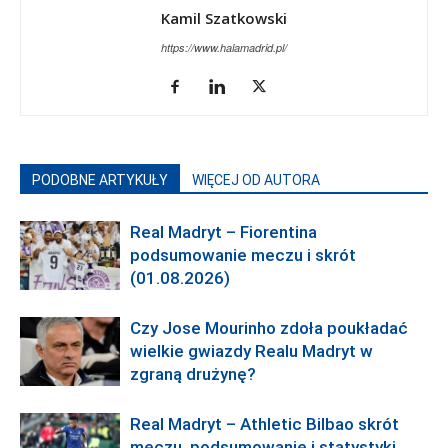
Kamil Szatkowski
https://www.halamadrid.pl/
PODOBNE ARTYKUŁY
WIĘCEJ OD AUTORA
Real Madryt – Fiorentina
podsumowanie meczu i skrót
(01.08.2026)
Czy Jose Mourinho zdoła poukładać
wielkie gwiazdy Realu Madryt w
zgraną drużynę?
Real Madryt – Athletic Bilbao skrót
meczu, podsumowanie i statystyki