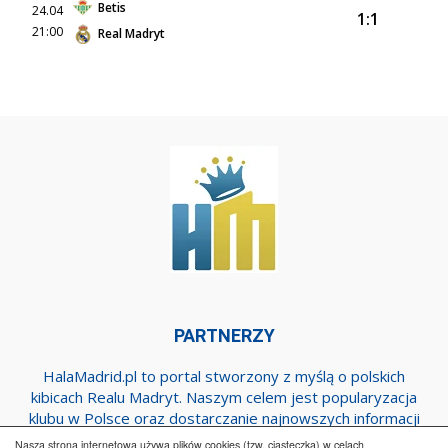
Betis
24.04
1:1
21:00
Real Madryt
PARTNERZY
HalaMadrid.pl to portal stworzony z myślą o polskich
kibicach Realu Madryt. Naszym celem jest popularyzacja
klubu w Polsce oraz dostarczanie najnowszych informacji
dotyczących zespołu z Estadio Santiago Bernabeu.
Nasza strona internetowa używa plików cookies (tzw. ciasteczka) w celach