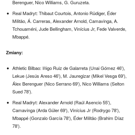
Berenguer, Nico Williams, G. Guruzeta.
Real Madryt: Thibaut Courtois, Antonio Rüdiger, Éder
Militão, Á. Carreras, Alexander Arnold, Camavinga, A.
Tchouaméni, Jude Bellingham, Vinícius Jr, Fede Valverde,
Mbappé.
Zmiany:
Athletic Bilbao: Iñigo Ruiz de Galarreta (Unai Gómez 46′),
Lekue (Jesús Areso 46′), M. Jauregizar (Mikel Vesga 69′),
Álex Berenguer (Nico Serrano 69′), Nico Williams (Selton
Sued 78′).
Real Madryt: Alexander Arnold (Raúl Asencio 55′),
Camavinga (Arda Güler 69′), Vinícius Jr (Rodrygo 78′),
Mbappé (Gonzalo García 78′), Éder Militão (Brahim Díaz
78′).