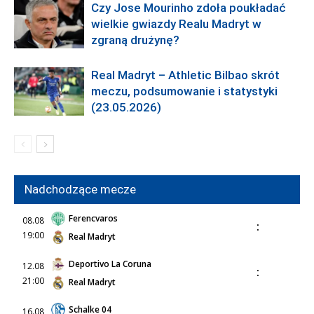
Czy Jose Mourinho zdoła poukładać
wielkie gwiazdy Realu Madryt w
zgraną drużynę?
Real Madryt – Athletic Bilbao skrót
meczu, podsumowanie i statystyki
(23.05.2026)
Nadchodzące mecze
Ferencvaros
08.08
:
19:00
Real Madryt
Deportivo La Coruna
12.08
:
21:00
Real Madryt
Schalke 04
16.08