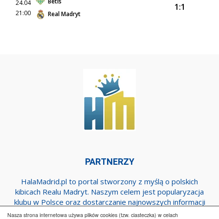
Betis
24.04
1:1
21:00
Real Madryt
PARTNERZY
HalaMadrid.pl to portal stworzony z myślą o polskich
kibicach Realu Madryt. Naszym celem jest popularyzacja
klubu w Polsce oraz dostarczanie najnowszych informacji
dotyczących zespołu z Estadio Santiago Bernabeu.
Nasza strona internetowa używa plików cookies (tzw. ciasteczka) w celach