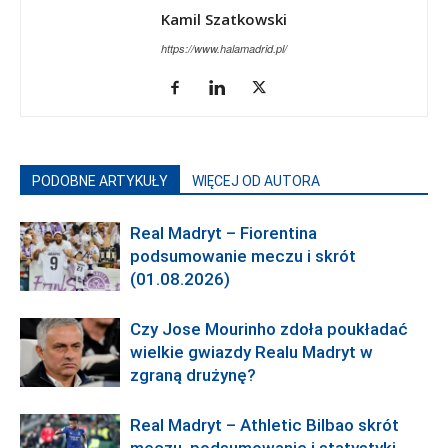
Kamil Szatkowski
https://www.halamadrid.pl/
PODOBNE ARTYKUŁY
WIĘCEJ OD AUTORA
Real Madryt – Fiorentina
podsumowanie meczu i skrót
(01.08.2026)
Czy Jose Mourinho zdoła poukładać
wielkie gwiazdy Realu Madryt w
zgraną drużynę?
Real Madryt – Athletic Bilbao skrót
meczu, podsumowanie i statystyki