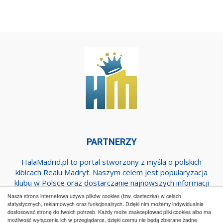
PARTNERZY
HalaMadrid.pl to portal stworzony z myślą o polskich
kibicach Realu Madryt. Naszym celem jest popularyzacja
klubu w Polsce oraz dostarczanie najnowszych informacji
dotyczących zespołu z Estadio Santiago Bernabeu.
Nasza strona internetowa używa plików cookies (tzw. ciasteczka) w celach
statystycznych, reklamowych oraz funkcjonalnych. Dzięki nim możemy indywidualnie
dostosować stronę do twoich potrzeb. Każdy może zaakceptować pliki cookies albo ma
możliwość wyłączenia ich w przeglądarce, dzięki czemu nie będą zbierane żadne
Regulamin
Współpraca
Reklama
Polityka prywatności