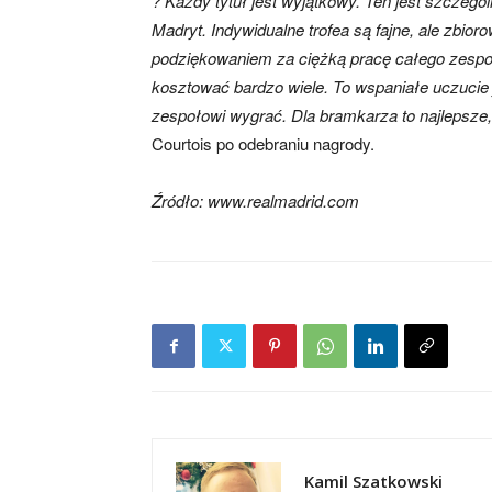
? Każdy tytuł jest wyjątkowy. Ten jest szczeg
Madryt. Indywidualne trofea są fajne, ale zbio
podziękowaniem za ciężką pracę całego zespo
kosztować bardzo wiele. To wspaniałe uczucie 
zespołowi wygrać. Dla bramkarza to najlepsz
Courtois po odebraniu nagrody.
Źródło: www.realmadrid.com
Kamil Szatkowski