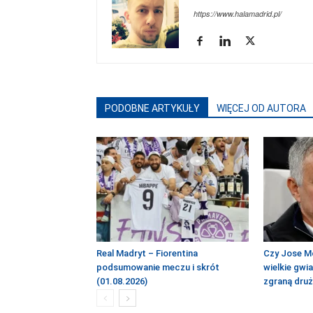
https://www.halamadrid.pl/
PODOBNE ARTYKUŁY
WIĘCEJ OD AUTORA
Real Madryt – Fiorentina
Czy Jose M
podsumowanie meczu i skrót
wielkie gwi
(01.08.2026)
zgraną dru