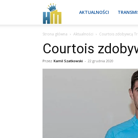
Real
AKTUALNOŚCI
TRANSMI
Strona główna
Aktualności
Courtois zdobywcą T
Madryt
Courtois zdoby
aktualności
Przez
Kamil Szatkowski
-
22 grudnia 2020