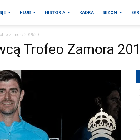
SJE
KLUB
HISTORIA
KADRA
SEZON
SKR
rofeo Zamora 2019/20
wcą Trofeo Zamora 20