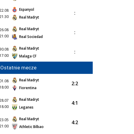
Espanyol
22.08
:
21:30
Real Madryt
Real Madryt
26.08
:
21:00
Real Sociedad
Real Madryt
30.08
:
17:00
Malaga CF
Ostatnie mecze
Real Madryt
01.08
2:2
18:00
Fiorentina
Real Madryt
28.07
4:1
18:00
Leganes
Real Madryt
23.05
4:2
21:00
Athletic Bilbao