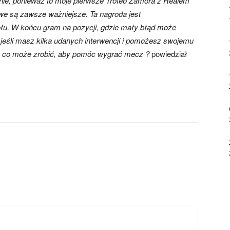
ólnie, ponieważ to moje pierwsze Trofeo Zamora z Realem
rowe są zawsze ważniejsze. Ta nagroda jest
łu. W końcu gram na pozycji, gdzie mały błąd może
jeśli masz kilka udanych interwencji i pomożesz swojemu
e, co może zrobić, aby pomóc wygrać mecz ?
powiedział