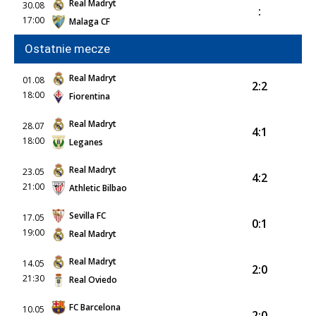
Real Madryt
30.08
:
17:00
Malaga CF
Ostatnie mecze
Real Madryt
01.08
2:2
18:00
Fiorentina
Real Madryt
28.07
4:1
18:00
Leganes
Real Madryt
23.05
4:2
21:00
Athletic Bilbao
Sevilla FC
17.05
0:1
19:00
Real Madryt
Real Madryt
14.05
2:0
21:30
Real Oviedo
FC Barcelona
10.05
2:0