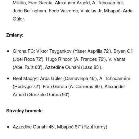
Militão, Fran García, Alexander Arnold, A. Tchouaméni,
Jude Bellingham, Fede Valverde, Vinícius Jr, Mbappé, Arda
Güler.
Zmiany:
Girona FC: Viktor Tsygankov (Yáser Asprilla 72′), Bryan Gil
(Joel Roca 72′), Hugo Rincón (A. Francés 72′), V. Vanat
(Abel Ruiz 83′), Azzedine Ounahi (Lass 83′).
Real Madryt: Arda Güler (Camavinga 46′), A. Tchouaméni
(Rodrygo 72′), Fran García (Á. Carreras 90′), Alexander
Arnold (Gonzalo García 90′).
Strzelcy bramek:
Azzedine Ounahi 45′, Mbappé 67′ (Rzut karny).