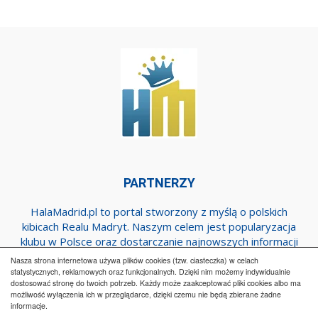
PARTNERZY
HalaMadrid.pl to portal stworzony z myślą o polskich
kibicach Realu Madryt. Naszym celem jest popularyzacja
klubu w Polsce oraz dostarczanie najnowszych informacji
dotyczących zespołu z Estadio Santiago Bernabeu.
Nasza strona internetowa używa plików cookies (tzw. ciasteczka) w celach
statystycznych, reklamowych oraz funkcjonalnych. Dzięki nim możemy indywidualnie
dostosować stronę do twoich potrzeb. Każdy może zaakceptować pliki cookies albo ma
Regulamin
Współpraca
Reklama
Polityka prywatności
możliwość wyłączenia ich w przeglądarce, dzięki czemu nie będą zbierane żadne
informacje.
Kontakt