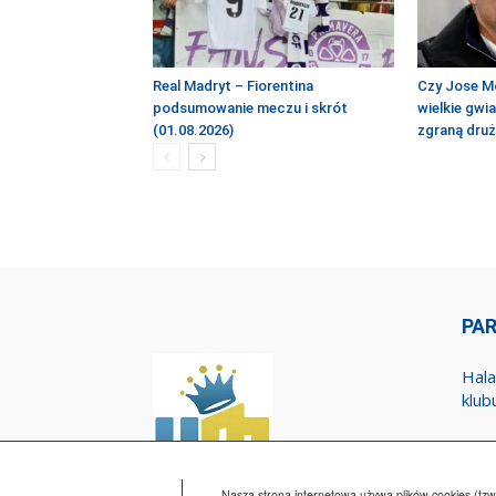
Real Madryt – Fiorentina
Czy Jose M
podsumowanie meczu i skrót
wielkie gwi
(01.08.2026)
zgraną dru
PA
Hala
klub
Nasza strona internetowa używa plików cookies (tzw.