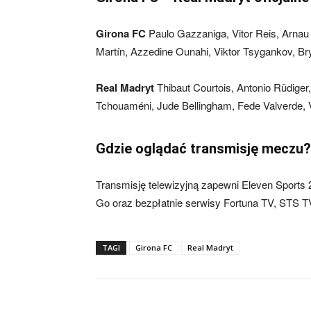
Girona FC
Paulo Gazzaniga, Vitor Reis, Arnau 
Martín, Azzedine Ounahi, Viktor Tsygankov, Bry
Real Madryt
Thibaut Courtois, Antonio Rüdiger,
Tchouaméni, Jude Bellingham, Fede Valverde, V
Gdzie oglądać transmisję meczu?
Transmisję telewizyjną zapewni Eleven Sports 2,
Go oraz bezpłatnie serwisy Fortuna TV, STS TV
TAGI
Girona FC
Real Madryt