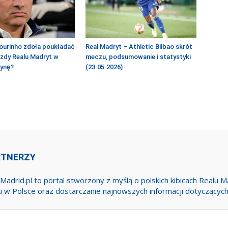
ourinho zdoła poukładać
Real Madryt – Athletic Bilbao skrót
azdy Realu Madryt w
meczu, podsumowanie i statystyki
żynę?
(23.05.2026)
RTNERZY
Madrid.pl to portal stworzony z myślą o polskich kibicach Realu 
u w Polsce oraz dostarczanie najnowszych informacji dotyczącyc