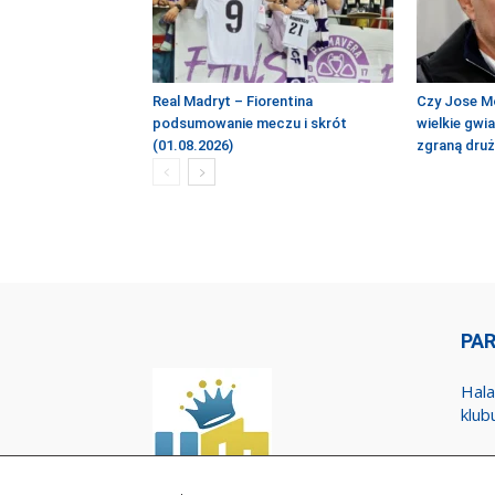
Real Madryt – Fiorentina
Czy Jose M
podsumowanie meczu i skrót
wielkie gwi
(01.08.2026)
zgraną dru
PA
Hala
klub