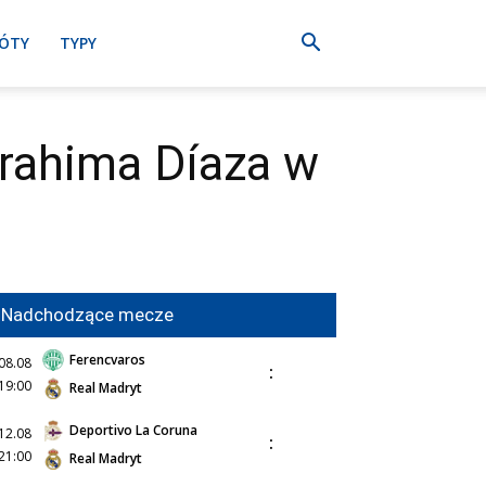
ÓTY
TYPY
Brahima Díaza w
Nadchodzące mecze
Ferencvaros
08.08
:
19:00
Real Madryt
Deportivo La Coruna
12.08
:
21:00
Real Madryt