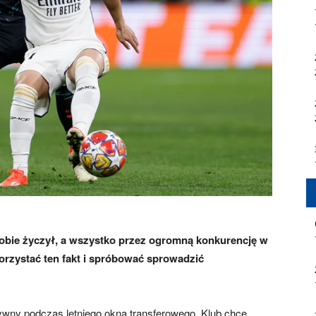
sobie życzył, a wszystko przez ogromną konkurencję w
orzystać ten fakt i spróbować sprowadzić
ywny podczas letniego okna transferowego. Klub chce