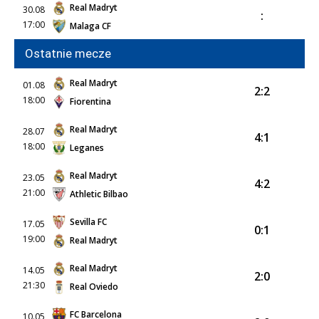
Real Madryt
30.08
:
17:00
Malaga CF
Ostatnie mecze
Real Madryt
01.08
2:2
18:00
Fiorentina
Real Madryt
28.07
4:1
18:00
Leganes
Real Madryt
23.05
4:2
21:00
Athletic Bilbao
Sevilla FC
17.05
0:1
19:00
Real Madryt
Real Madryt
14.05
2:0
21:30
Real Oviedo
FC Barcelona
10.05