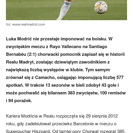
fot. www.realmadrid.com
Luka Modrić nie przestaje imponować na boisku. W
zwycięskim meczu z Rayo Vallecano na Santiago
Bernabéu (2:1) chorwacki pomocnik zapisał się w historii
Realu Madryt, zostając dziewiątym zawodnikiem z
największą liczbą występów w klubie. Tym samym
zrównał się z Camacho, osiągając imponującą liczbę 577
spotkań. W trakcie 13 sezonów w bieli zdobył 43 gole i
może pochwalić się bilansem 383 zwycięstw, 100 remisów
i 94 porażek.
Kariera Modricia w Realu rozpoczęła się 29 sierpnia 2012
roku, gdy zadebiutował przeciwko Barcelonie w meczu o
Superpuchar Hiszpanii. Od tamtej pory Chorwat rozegrał 385