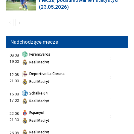
meczu, podsumowanie i statystyki
(23.05.2026)
Nadchodzące mecze
Ferencvaros
08.08
:
19:00
Real Madryt
Deportivo La Coruna
12.08
:
21:00
Real Madryt
Schalke 04
16.08
:
17:00
Real Madryt
Espanyol
22.08
:
21:30
Real Madryt
Real Madryt
26.08