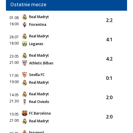
Ostatnie mecze
Real Madryt
01.08
2:2
18:00
Fiorentina
Real Madryt
28.07
4:1
18:00
Leganes
Real Madryt
23.05
4:2
21:00
Athletic Bilbao
Sevilla FC
17.05
0:1
19:00
Real Madryt
Real Madryt
14.05
2:0
21:30
Real Oviedo
FC Barcelona
10.05
2:0
21:00
Real Madryt
Espanyol