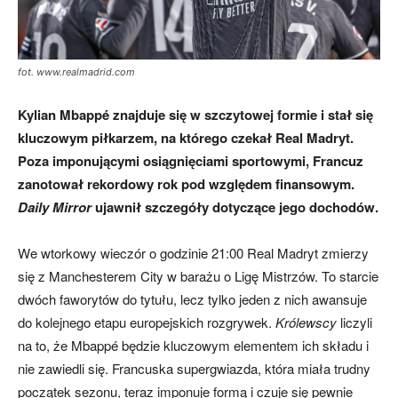
fot. www.realmadrid.com
Kylian Mbappé znajduje się w szczytowej formie i stał się
kluczowym piłkarzem, na którego czekał Real Madryt.
Poza imponującymi osiągnięciami sportowymi, Francuz
zanotował rekordowy rok pod względem finansowym.
Daily Mirror
ujawnił szczegóły dotyczące jego dochodów.
We wtorkowy wieczór o godzinie 21:00 Real Madryt zmierzy
się z Manchesterem City w barażu o Ligę Mistrzów. To starcie
dwóch faworytów do tytułu, lecz tylko jeden z nich awansuje
do kolejnego etapu europejskich rozgrywek.
Królewscy
liczyli
na to, że Mbappé będzie kluczowym elementem ich składu i
nie zawiedli się. Francuska supergwiazda, która miała trudny
początek sezonu, teraz imponuje formą i czuje się pewnie