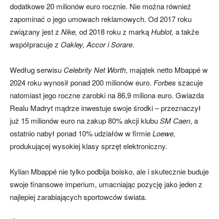
dodatkowe 20 milionów euro rocznie. Nie można również
zapominać o jego umowach reklamowych. Od 2017 roku
związany jest z
Nike,
od 2018 roku z marką
Hublot,
a także
współpracuje z
Oakley, Accor i Sorare
.
Według serwisu
Celebrity Net Worth
, majątek netto Mbappé w
2024 roku wynosił ponad 200 milionów euro.
Forbes
szacuje
natomiast jego roczne zarobki na 86,9 miliona euro. Gwiazda
Realu Madryt mądrze inwestuje swoje środki – przeznaczył
już 15 milionów euro na zakup 80% akcji klubu
SM Caen
, a
ostatnio nabył ponad 10% udziałów w firmie
Loewe,
produkującej wysokiej klasy sprzęt elektroniczny.
Kylian Mbappé nie tylko podbija boisko, ale i skutecznie buduje
swoje finansowe imperium, umacniając pozycję jako jeden z
najlepiej zarabiających sportowców świata.