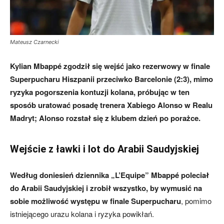
Mateusz Czarnecki
Kylian Mbappé zgodził się wejść jako rezerwowy w finale
Superpucharu Hiszpanii przeciwko Barcelonie (2:3), mimo
ryzyka pogorszenia kontuzji kolana, próbując w ten
sposób uratować posadę trenera Xabiego Alonso w Realu
Madryt; Alonso rozstał się z klubem dzień po porażce.
Wejście z ławki i lot do Arabii Saudyjskiej
Według doniesień dziennika „L’Equipe” Mbappé poleciał
do Arabii Saudyjskiej i zrobił wszystko, by wymusić na
sobie możliwość występu w finale Superpucharu
, pomimo
istniejącego urazu kolana i ryzyka powikłań.