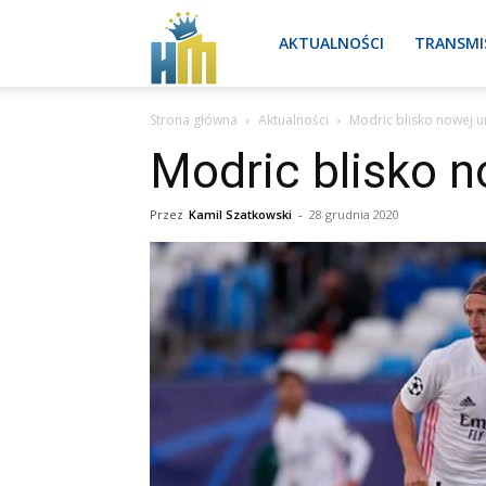
Real
AKTUALNOŚCI
TRANSMI
Strona główna
Aktualności
Modric blisko nowej 
Madryt
Modric blisko 
aktualności
Przez
Kamil Szatkowski
-
28 grudnia 2020