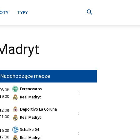
ÓTY
TYPY
Madryt
Nadchodzące mecze
Ferencvaros
08.08
:
19:00
Real Madryt
Deportivo La Coruna
12.08
:
21:00
Real Madryt
Schalke 04
16.08
:
17:00
Real Madryt