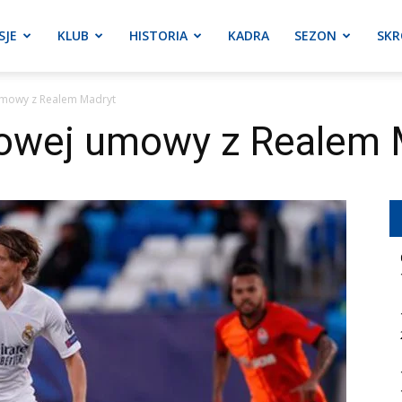
SJE
KLUB
HISTORIA
KADRA
SEZON
SKR
umowy z Realem Madryt
nowej umowy z Realem 