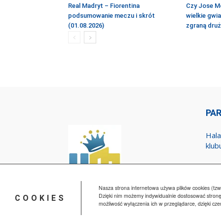
Real Madryt – Fiorentina
Czy Jose M
podsumowanie meczu i skrót
wielkie gwi
(01.08.2026)
zgraną dru
PA
Hala
klub
Nasza strona internetowa używa plików cookies (tzw.
Dzięki nim możemy indywidualnie dostosować stronę
COOKIES
możliwość wyłączenia ich w przeglądarce, dzięki cz
© HalaMadrid.pl 2015-2025 All Rights Reserved.