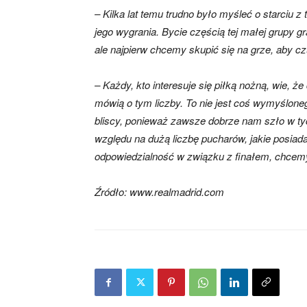
– Kilka lat temu trudno było myśleć o starciu z 
jego wygrania. Bycie częścią tej małej grupy g
ale najpierw chcemy skupić się na grze, aby c
– Każdy, kto interesuje się piłką nożną, wie, ż
mówią o tym liczby. To nie jest coś wymyślone
bliscy, ponieważ zawsze dobrze nam szło w ty
względu na dużą liczbę pucharów, jakie posia
odpowiedzialność w związku z finałem, chcemy z
Źródło: www.realmadrid.com