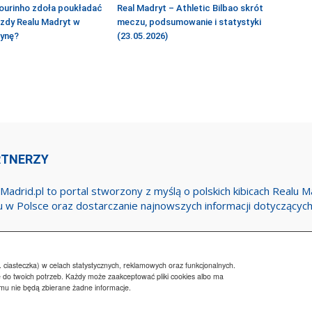
ourinho zdoła poukładać
Real Madryt – Athletic Bilbao skrót
azdy Realu Madryt w
meczu, podsumowanie i statystyki
żynę?
(23.05.2026)
RTNERZY
Madrid.pl to portal stworzony z myślą o polskich kibicach Realu 
u w Polsce oraz dostarczanie najnowszych informacji dotyczącyc
 ciasteczka) w celach statystycznych, reklamowych oraz funkcjonalnych.
 do twoich potrzeb. Każdy może zaakceptować pliki cookies albo ma
emu nie będą zbierane żadne informacje.
Regulamin
Wsp