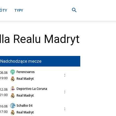
ÓTY
TYPY
dla Realu Madryt
Nadchodzące mecze
Ferencvaros
08.08
:
19:00
Real Madryt
Deportivo La Coruna
12.08
:
21:00
Real Madryt
Schalke 04
16.08
:
17:00
Real Madryt