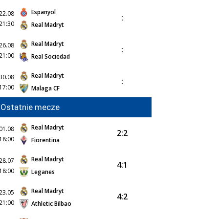
Espanyol
22.08
:
21:30
Real Madryt
Real Madryt
26.08
:
21:00
Real Sociedad
Real Madryt
30.08
:
17:00
Malaga CF
Ostatnie mecze
Real Madryt
01.08
2:2
18:00
Fiorentina
Real Madryt
28.07
4:1
18:00
Leganes
Real Madryt
23.05
4:2
21:00
Athletic Bilbao