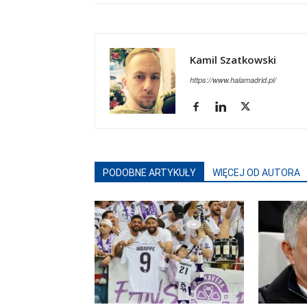
Kamil Szatkowski
https://www.halamadrid.pl/
PODOBNE ARTYKUŁY
WIĘCEJ OD AUTORA