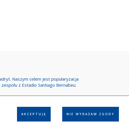
Madryt. Naszym celem jest popularyzacja
h zespołu z Estadio Santiago Bernabeu.
AKCEPTUJĘ
NIE WYRAŻAM ZGODY
ółpraca
Reklama
Polityka prywatności
Kontakt