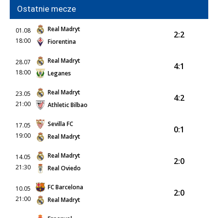
Ostatnie mecze
Real Madryt
01.08
2:2
18:00
Fiorentina
Real Madryt
28.07
4:1
18:00
Leganes
Real Madryt
23.05
4:2
21:00
Athletic Bilbao
Sevilla FC
17.05
0:1
19:00
Real Madryt
Real Madryt
14.05
2:0
21:30
Real Oviedo
FC Barcelona
10.05
2:0
21:00
Real Madryt