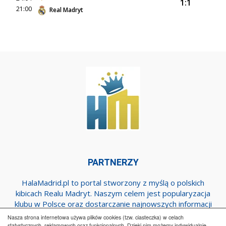
1:1
21:00
Real Madryt
PARTNERZY
HalaMadrid.pl to portal stworzony z myślą o polskich
kibicach Realu Madryt. Naszym celem jest popularyzacja
klubu w Polsce oraz dostarczanie najnowszych informacji
dotyczących zespołu z Estadio Santiago Bernabeu.
Nasza strona internetowa używa plików cookies (tzw. ciasteczka) w celach
statystycznych, reklamowych oraz funkcjonalnych. Dzięki nim możemy indywidualnie