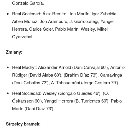
Gonzalo García.
Real Sociedad: Álex Remiro, Jon Martín, Igor Zubeldia,
Aihen Muñoz, Jon Aramburu, J. Gorrotxategi, Yangel
Herrera, Carlos Soler, Pablo Marín, Wesley, Mikel
Oyarzabal.
Zmiany:
Real Madryt: Alexander Arnold (Dani Carvajal 60′), Antonio
Rüdiger (David Alaba 60′), (Brahim Díaz 73′), Camavinga
(Dani Ceballos 73′), A. Tchouaméni (Jorge Cestero 79′).
Real Sociedad: Wesley (Gonçalo Guedes 46′), (O.
Óskarsson 60′), Yangel Herrera (B. Turrientes 60′), Pablo
Marín (Dani Díaz 73′).
Strzelcy bramek: