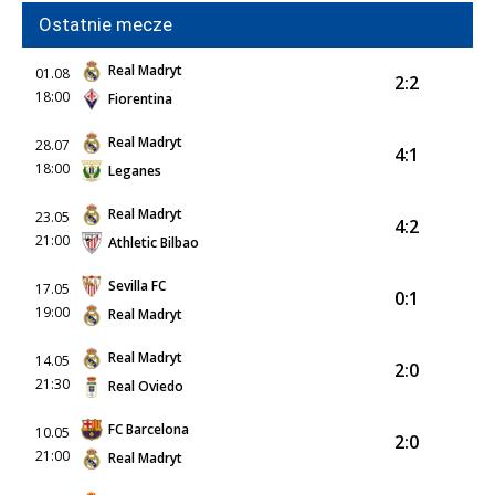
Ostatnie mecze
Real Madryt
01.08
2:2
18:00
Fiorentina
Real Madryt
28.07
4:1
18:00
Leganes
Real Madryt
23.05
4:2
21:00
Athletic Bilbao
Sevilla FC
17.05
0:1
19:00
Real Madryt
Real Madryt
14.05
2:0
21:30
Real Oviedo
FC Barcelona
10.05
2:0
21:00
Real Madryt