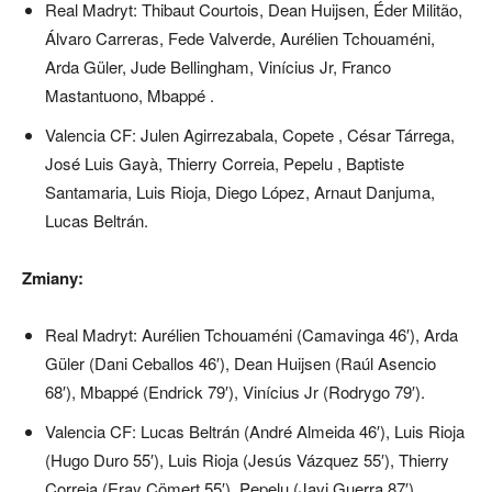
Real Madryt: Thibaut Courtois, Dean Huijsen, Éder Militão,
Álvaro Carreras, Fede Valverde, Aurélien Tchouaméni,
Arda Güler, Jude Bellingham, Vinícius Jr, Franco
Mastantuono, Mbappé .
Valencia CF: Julen Agirrezabala, Copete , César Tárrega,
José Luis Gayà, Thierry Correia, Pepelu , Baptiste
Santamaria, Luis Rioja, Diego López, Arnaut Danjuma,
Lucas Beltrán.
Zmiany:
Real Madryt: Aurélien Tchouaméni (Camavinga 46′), Arda
Güler (Dani Ceballos 46′), Dean Huijsen (Raúl Asencio
68′), Mbappé (Endrick 79′), Vinícius Jr (Rodrygo 79′).
Valencia CF: Lucas Beltrán (André Almeida 46′), Luis Rioja
(Hugo Duro 55′), Luis Rioja (Jesús Vázquez 55′), Thierry
Correia (Eray Cömert 55′), Pepelu (Javi Guerra 87′).