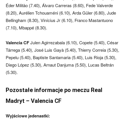
Éder Militão (7.40), Álvaro Carreras (8.60), Fede Valverde
(8.20), Aurélien Tchouaméni (6.10), Arda Güler (6.80), Jude
Bellingham (8.30), Vinícius Jr (6.10), Franco Mastantuono
(7.10), Mbappé (8.30).
Valencia CF
Julen Agirrezabala (6.10), Copete (5.40), César
Tárrega (5.40), José Luis Gayà (5.40), Thierry Correia (5.30),
Pepelu (5.40), Baptiste Santamaria (5.40), Luis Rioja (5.30),
Diego López (5.30), Arnaut Danjuma (5.50), Lucas Beltrán
(5.30).
Pozostałe informacje po meczu Real
Madryt – Valencia CF
Wyjściowe jedenastki: