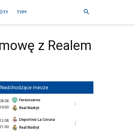
ÓTY
TYPY
 umowę z Realem
Nadchodzące mecze
Ferencvaros
08.08
:
19:00
Real Madryt
Deportivo La Coruna
12.08
:
21:00
Real Madryt