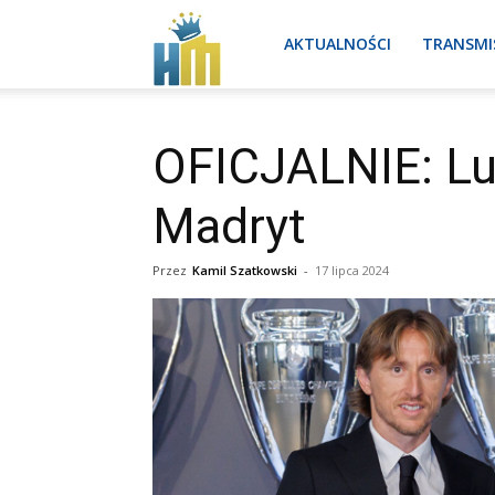
Real
AKTUALNOŚCI
TRANSMI
Madryt
OFICJALNIE: Lu
Madryt
aktualności
Przez
Kamil Szatkowski
-
17 lipca 2024