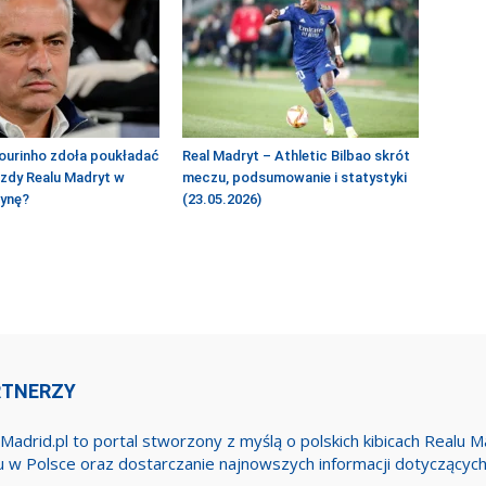
ourinho zdoła poukładać
Real Madryt – Athletic Bilbao skrót
azdy Realu Madryt w
meczu, podsumowanie i statystyki
żynę?
(23.05.2026)
RTNERZY
Madrid.pl to portal stworzony z myślą o polskich kibicach Realu 
u w Polsce oraz dostarczanie najnowszych informacji dotyczącyc