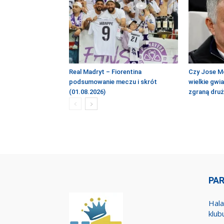
Real Madryt – Fiorentina
Czy Jose M
podsumowanie meczu i skrót
wielkie gwi
(01.08.2026)
zgraną dru
PA
Hala
klub