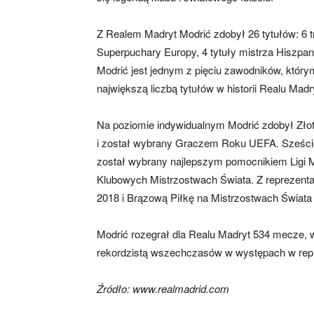
Z Realem Madryt Modrić zdobył 26 tytułów: 6 t
Superpuchary Europy, 4 tytuły mistrza Hiszpani
Modrić jest jednym z pięciu zawodników, który
największą liczbą tytułów w historii Realu Madr
Na poziomie indywidualnym Modrić zdobył Złot
i został wybrany Graczem Roku UEFA. Sześciok
został wybrany najlepszym pomocnikiem Ligi Mi
Klubowych Mistrzostwach Świata. Z reprezenta
2018 i Brązową Piłkę na Mistrzostwach Świata
Modrić rozegrał dla Realu Madryt 534 mecze, w 
rekordzistą wszechczasów w występach w repr
Źródło: www.realmadrid.com