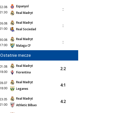
Espanyol
22.08
:
21:30
Real Madryt
Real Madryt
26.08
:
21:00
Real Sociedad
Real Madryt
30.08
:
17:00
Malaga CF
Ostatnie mecze
Real Madryt
01.08
2:2
18:00
Fiorentina
Real Madryt
28.07
4:1
18:00
Leganes
Real Madryt
23.05
4:2
21:00
Athletic Bilbao