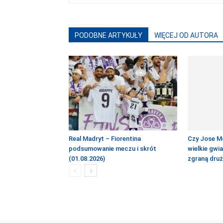
PODOBNE ARTYKUŁY
WIĘCEJ OD AUTORA
Real Madryt – Fiorentina
Czy Jose M
podsumowanie meczu i skrót
wielkie gwi
(01.08.2026)
zgraną dru