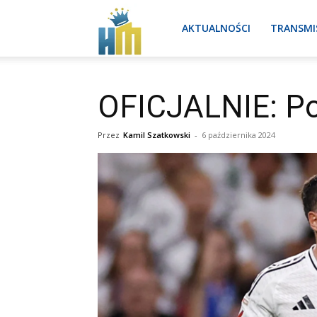
Real
AKTUALNOŚCI
TRANSMI
Madryt
OFICJALNIE: Po
Przez
Kamil Szatkowski
-
6 października 2024
aktualności