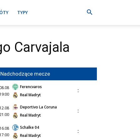
ÓTY
TYPY
o Carvajala
Nadchodzące mecze
Ferencvaros
08.08
:
19:00
Real Madryt
Deportivo La Coruna
12.08
:
21:00
Real Madryt
Schalke 04
16.08
:
17:00
Real Madryt