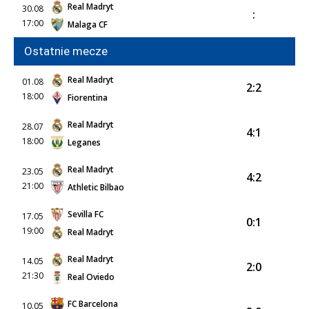
Real Madryt
30.08
:
17:00
Malaga CF
Ostatnie mecze
Real Madryt
01.08
2:2
18:00
Fiorentina
Real Madryt
28.07
4:1
18:00
Leganes
Real Madryt
23.05
4:2
21:00
Athletic Bilbao
Sevilla FC
17.05
0:1
19:00
Real Madryt
Real Madryt
14.05
2:0
21:30
Real Oviedo
FC Barcelona
10.05