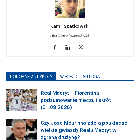
Kamil Szatkowski
https://www.halamadrid.pl/
PODOBNE ARTYKUŁY
WIĘCEJ OD AUTORA
Real Madryt – Fiorentina
podsumowanie meczu i skrót
(01.08.2026)
Czy Jose Mourinho zdoła poukładać
wielkie gwiazdy Realu Madryt w
zgraną drużynę?