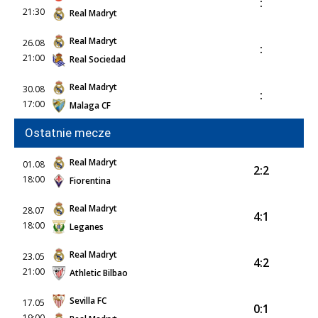
:
21:30
Real Madryt
Real Madryt
26.08
:
21:00
Real Sociedad
Real Madryt
30.08
:
17:00
Malaga CF
Ostatnie mecze
Real Madryt
01.08
2:2
18:00
Fiorentina
Real Madryt
28.07
4:1
18:00
Leganes
Real Madryt
23.05
4:2
21:00
Athletic Bilbao
Sevilla FC
17.05
0:1
19:00