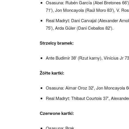
Osasuna: Rubén García (Abel Bretones 66′),
71′), Jon Moncayola (Raúl Moro 83′), V. Rosie
Real Madryt: Dani Carvajal (Alexander Arno
75′), Arda Güler (Dani Ceballos 82′).
Strzelcy bramek:
Ante Budimir 38′ (Rzut karny), Vinícius Jr 73
Żółte kartki:
Osasuna: Aimar Oroz 32′, Jon Moncayola 6
Real Madryt: Thibaut Courtois 37′, Alexander 
Czerwone kartki:
Osasuna: Brak.