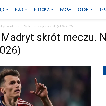
SJE
KLUB
HISTORIA
KADRA
SEZON
SKR
ryt skrót meczu. Najlepsze akcje i bramki (21.02.2026)
Madryt skrót meczu. Na
2026)