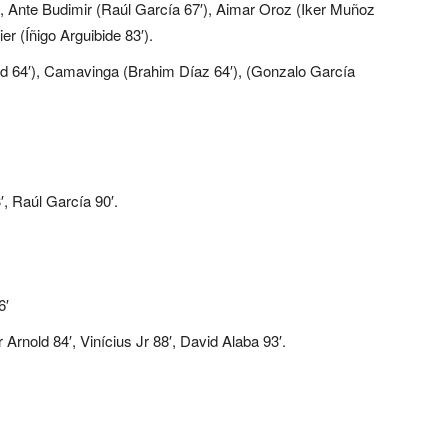
 Ante Budimir (Raúl García 67′), Aimar Oroz (Iker Muñoz
r (Íñigo Arguibide 83′).
ld 64′), Camavinga (Brahim Díaz 64′), (Gonzalo García
′, Raúl García 90′.
6′
Arnold 84′, Vinícius Jr 88′, David Alaba 93′.