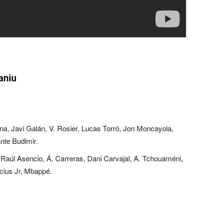
aniu
na, Javi Galán, V. Rosier, Lucas Torró, Jon Moncayola,
nte Budimir.
 Raúl Asencio, Á. Carreras, Dani Carvajal, A. Tchouaméni,
cius Jr, Mbappé.