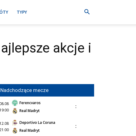
ÓTY
TYPY
jlepsze akcje i
Nadchodzące mecze
Ferencvaros
08.08
:
19:00
Real Madryt
Deportivo La Coruna
12.08
:
21:00
Real Madryt