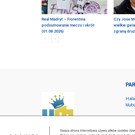
Real Madryt – Fiorentina
Czy Jose M
podsumowanie meczu i skrót
wielkie gwi
(01.08.2026)
zgraną dru
PA
Hala
klub
Nasza strona internetowa używa plików cookies (tzw.