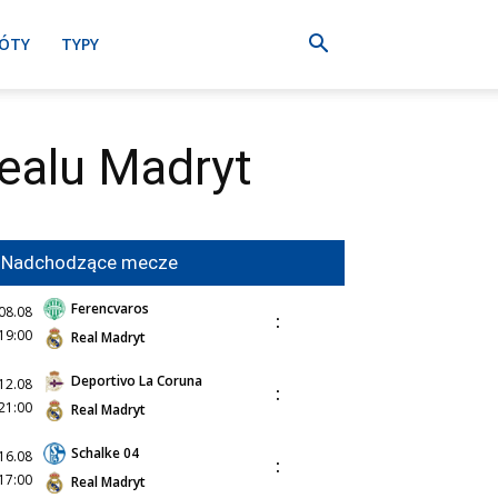
ÓTY
TYPY
ealu Madryt
Nadchodzące mecze
Ferencvaros
08.08
:
19:00
Real Madryt
Deportivo La Coruna
12.08
:
21:00
Real Madryt
Schalke 04
16.08
:
17:00
Real Madryt