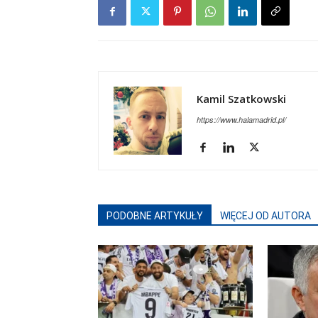
Kamil Szatkowski
https://www.halamadrid.pl/
PODOBNE ARTYKUŁY
WIĘCEJ OD AUTORA