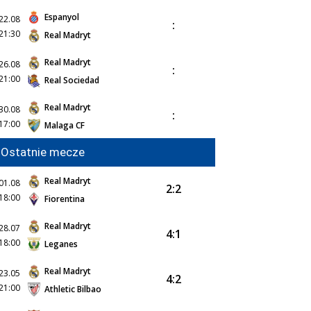
Espanyol
22.08
:
21:30
Real Madryt
Real Madryt
26.08
:
21:00
Real Sociedad
Real Madryt
30.08
:
17:00
Malaga CF
Ostatnie mecze
Real Madryt
01.08
2:2
18:00
Fiorentina
Real Madryt
28.07
4:1
18:00
Leganes
Real Madryt
23.05
4:2
21:00
Athletic Bilbao