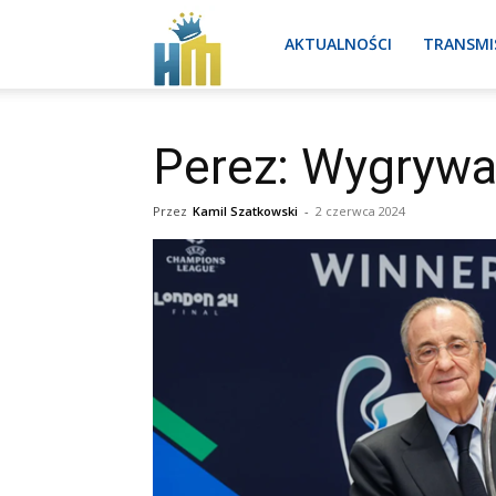
Real
AKTUALNOŚCI
TRANSMI
Madryt
Perez: Wygrywa
Przez
Kamil Szatkowski
-
2 czerwca 2024
aktualności