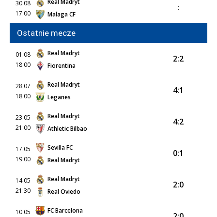
Real Madryt
30.08
:
17:00
Malaga CF
Ostatnie mecze
Real Madryt
01.08
2:2
18:00
Fiorentina
Real Madryt
28.07
4:1
18:00
Leganes
Real Madryt
23.05
4:2
21:00
Athletic Bilbao
Sevilla FC
17.05
0:1
19:00
Real Madryt
Real Madryt
14.05
2:0
21:30
Real Oviedo
FC Barcelona
10.05
2:0