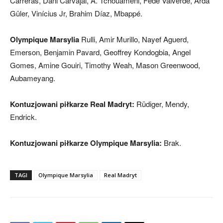
Carreras, Dani Carvajal, A. Tchouaméni, Fede Valverde, Arda
Güler, Vinícius Jr, Brahim Díaz, Mbappé.
Olympique Marsylia
Rulli, Amir Murillo, Nayef Aguerd,
Emerson, Benjamin Pavard, Geoffrey Kondogbia, Angel
Gomes, Amine Gouiri, Timothy Weah, Mason Greenwood,
Aubameyang.
Kontuzjowani piłkarze Real Madryt:
Rüdiger, Mendy,
Endrick.
Kontuzjowani piłkarze Olympique Marsylia:
Brak.
TAGI
Olympique Marsylia
Real Madryt