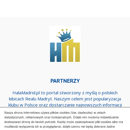
PARTNERZY
HalaMadrid.pl to portal stworzony z myślą o polskich
kibicach Realu Madryt. Naszym celem jest popularyzacja
klubu w Polsce oraz dostarczanie najnowszych informacji
dotyczących zespołu z Estadio Santiago Bernabeu.
Nasza strona internetowa używa plików cookies (tzw. ciasteczka) w celach
statystycznych, reklamowych oraz funkcjonalnych. Dzięki nim możemy indywidualnie
dostosować stronę do twoich potrzeb. Każdy może zaakceptować pliki cookies albo ma
Regulamin
Współpraca
Reklama
Polityka prywatności
możliwość wyłączenia ich w przeglądarce, dzięki czemu nie będą zbierane żadne