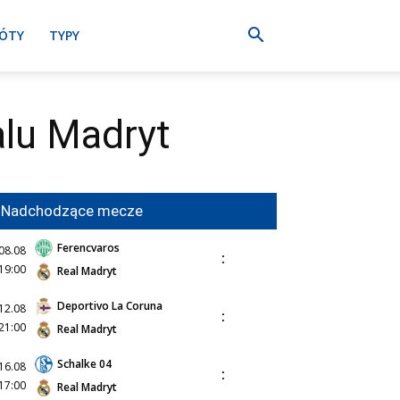
ÓTY
TYPY
lu Madryt
Nadchodzące mecze
Ferencvaros
08.08
:
19:00
Real Madryt
Deportivo La Coruna
12.08
:
21:00
Real Madryt
Schalke 04
16.08
:
17:00
Real Madryt