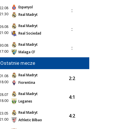
Espanyol
22.08
:
21:30
Real Madryt
Real Madryt
26.08
:
21:00
Real Sociedad
Real Madryt
30.08
:
17:00
Malaga CF
Ostatnie mecze
Real Madryt
01.08
2:2
18:00
Fiorentina
Real Madryt
28.07
4:1
18:00
Leganes
Real Madryt
23.05
4:2
21:00
Athletic Bilbao