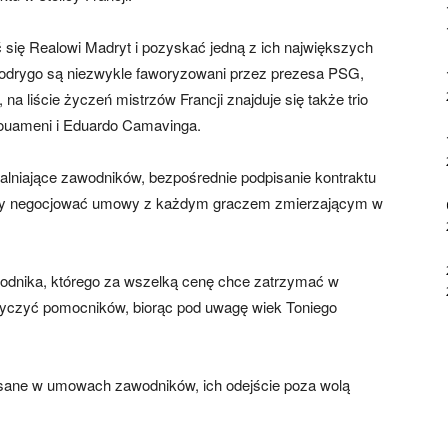
 się Realowi Madryt i pozyskać jedną z ich największych
 i Rodrygo są niezwykle faworyzowani przez prezesa PSG,
na liście życzeń mistrzów Francji znajduje się także trio
houameni i Eduardo Camavinga.
alniające zawodników, bezpośrednie podpisanie kontraktu
oby negocjować umowy z każdym graczem zmierzającym w
awodnika, którego za wszelką cenę chce zatrzymać w
yczyć pomocników, biorąc pod uwagę wiek Toniego
isane w umowach zawodników, ich odejście poza wolą