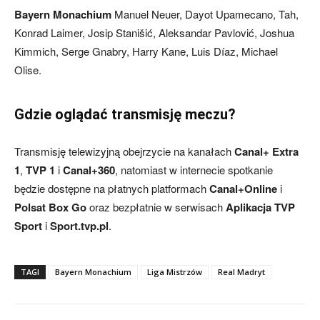
Bayern Monachium
Manuel Neuer, Dayot Upamecano, Tah,
Konrad Laimer, Josip Stanišić, Aleksandar Pavlović, Joshua
Kimmich, Serge Gnabry, Harry Kane, Luis Díaz, Michael
Olise.
Gdzie oglądać transmisję meczu?
Transmisję telewizyjną obejrzycie na kanałach
Canal+ Extra
1
,
TVP 1
i
Canal+360
, natomiast w internecie spotkanie
będzie dostępne na płatnych platformach
Canal+Online
i
Polsat Box Go
oraz bezpłatnie w serwisach
Aplikacja TVP
Sport
i
Sport.tvp.pl
.
TAGI
Bayern Monachium
Liga Mistrzów
Real Madryt