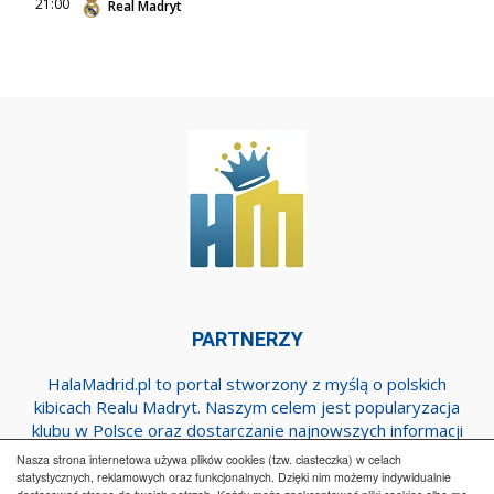
21:00
Real Madryt
PARTNERZY
HalaMadrid.pl to portal stworzony z myślą o polskich
kibicach Realu Madryt. Naszym celem jest popularyzacja
klubu w Polsce oraz dostarczanie najnowszych informacji
dotyczących zespołu z Estadio Santiago Bernabeu.
Nasza strona internetowa używa plików cookies (tzw. ciasteczka) w celach
statystycznych, reklamowych oraz funkcjonalnych. Dzięki nim możemy indywidualnie