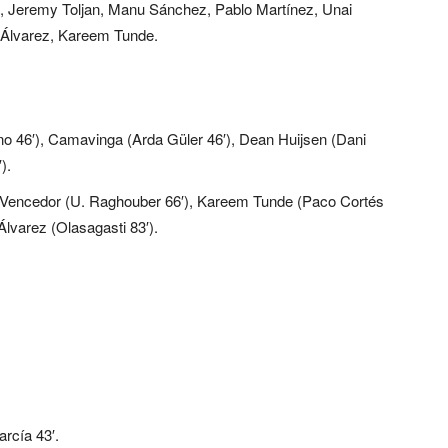
a, Jeremy Toljan, Manu Sánchez, Pablo Martínez, Unai
 Álvarez, Kareem Tunde.
o 46′), Camavinga (Arda Güler 46′), Dean Huijsen (Dani
).
i Vencedor (U. Raghouber 66′), Kareem Tunde (Paco Cortés
Álvarez (Olasagasti 83′).
rcía 43′.