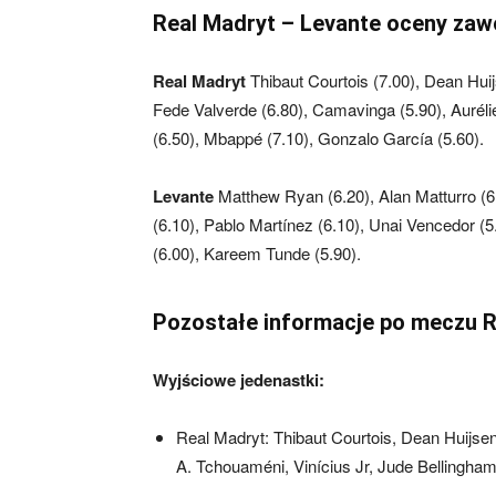
Real Madryt – Levante oceny za
Real Madryt
Thibaut Courtois (7.00), Dean Huij
Fede Valverde (6.80), Camavinga (5.90), Auréli
(6.50), Mbappé (7.10), Gonzalo García (5.60).
Levante
Matthew Ryan (6.20), Alan Matturro (6
(6.10), Pablo Martínez (6.10), Unai Vencedor (5
(6.00), Kareem Tunde (5.90).
Pozostałe informacje po meczu R
Wyjściowe jedenastki:
Real Madryt: Thibaut Courtois, Dean Huijse
A. Tchouaméni, Vinícius Jr, Jude Bellingha