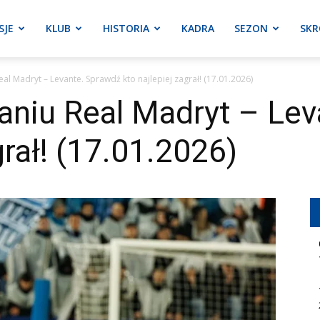
SJE
KLUB
HISTORIA
KADRA
SEZON
SKR
l Madryt – Levante. Sprawdź kto najlepiej zagrał! (17.01.2026)
aniu Real Madryt – Lev
grał! (17.01.2026)