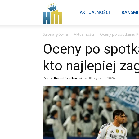
Real
AKTUALNOŚCI
TRANSMI
Strona główna
Aktualności
Oceny po spotkaniu Rea
Madryt
Oceny po spotk
kto najlepiej za
aktualności
Przez
Kamil Szatkowski
-
18 stycznia 2026