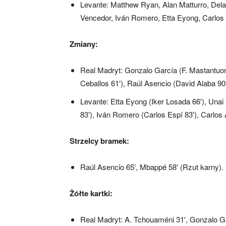
Levante: Matthew Ryan, Alan Matturro, Del
Vencedor, Iván Romero, Etta Eyong, Carlos
Zmiany:
Real Madryt: Gonzalo García (F. Mastantuon
Ceballos 61′), Raúl Asencio (David Alaba 90′
Levante: Etta Eyong (Iker Losada 66′), Una
83′), Iván Romero (Carlos Espí 83′), Carlos 
Strzelcy bramek:
Raúl Asencio 65′, Mbappé 58′ (Rzut karny).
Żółte kartki:
Real Madryt: A. Tchouaméni 31′, Gonzalo Ga