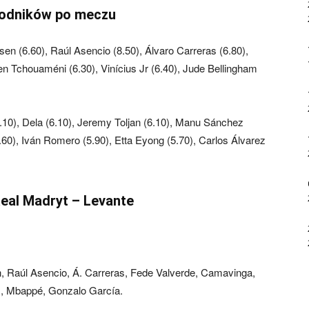
wodników po meczu
sen (6.60), Raúl Asencio (8.50), Álvaro Carreras (6.80),
en Tchouaméni (6.30), Vinícius Jr (6.40), Jude Bellingham
.10), Dela (6.10), Jeremy Toljan (6.10), Manu Sánchez
.60), Iván Romero (5.90), Etta Eyong (5.70), Carlos Álvarez
eal Madryt – Levante
n, Raúl Asencio, Á. Carreras, Fede Valverde, Camavinga,
m, Mbappé, Gonzalo García.