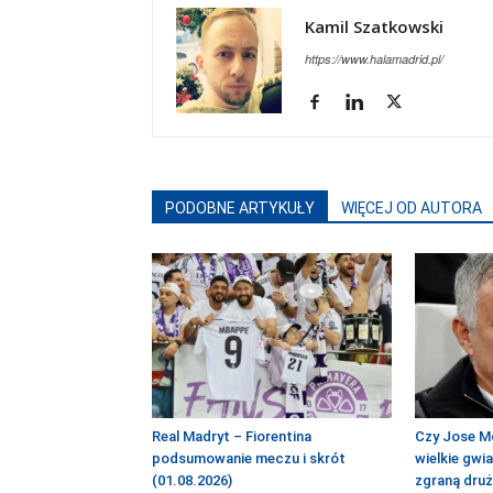
Kamil Szatkowski
https://www.halamadrid.pl/
PODOBNE ARTYKUŁY
WIĘCEJ OD AUTORA
Real Madryt – Fiorentina
Czy Jose M
podsumowanie meczu i skrót
wielkie gwi
(01.08.2026)
zgraną dru