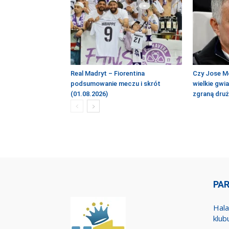
Real Madryt – Fiorentina
Czy Jose M
podsumowanie meczu i skrót
wielkie gwi
(01.08.2026)
zgraną dru
PA
Hala
klub