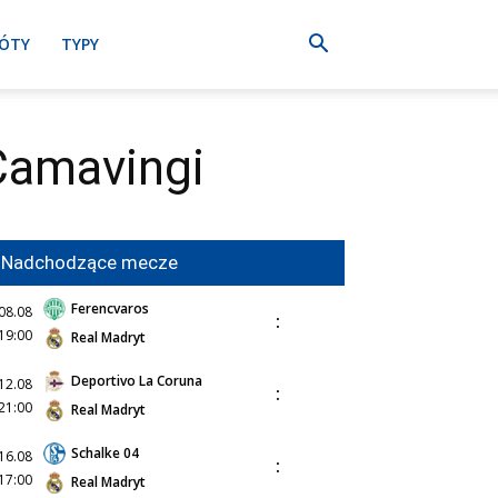
ÓTY
TYPY
Camavingi
Nadchodzące mecze
Ferencvaros
08.08
:
19:00
Real Madryt
Deportivo La Coruna
12.08
:
21:00
Real Madryt
Schalke 04
16.08
:
17:00
Real Madryt