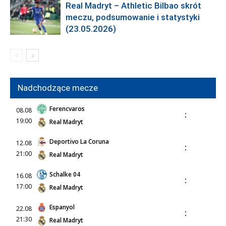
Real Madryt – Athletic Bilbao skrót
meczu, podsumowanie i statystyki
(23.05.2026)
Nadchodzące mecze
Ferencvaros
08.08
:
19:00
Real Madryt
Deportivo La Coruna
12.08
:
21:00
Real Madryt
Schalke 04
16.08
:
17:00
Real Madryt
Espanyol
22.08
:
21:30
Real Madryt