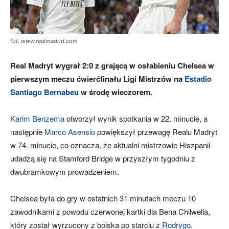
fot. www.realmadrid.com
Real Madryt wygrał 2:0 z grającą w osłabieniu Chelsea w
pierwszym meczu ćwierćfinału Ligi Mistrzów na
Estadio
Santiago Bernabeu
w środę wieczorem.
Karim Benzema
otworzył wynik spotkania w 22. minucie, a
następnie
Marco Asensio
powiększył przewagę Realu Madryt
w 74. minucie, co oznacza, że ​​aktualni mistrzowie Hiszpanii
udadzą się na Stamford Bridge w przyszłym tygodniu z
dwubramkowym prowadzeniem.
Chelsea była do gry w ostatnich 31 minutach meczu 10
zawodnikami z powodu czerwonej kartki dla Bena Chilwella,
który został wyrzucony z boiska po starciu z
Rodrygo
.