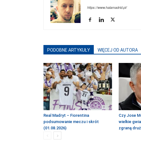
https://www.halamadrid.pl/
PODOBNE ARTYKUŁY
WIĘCEJ OD AUTORA
Real Madryt – Fiorentina
Czy Jose M
podsumowanie meczu i skrót
wielkie gwi
(01.08.2026)
zgraną dru