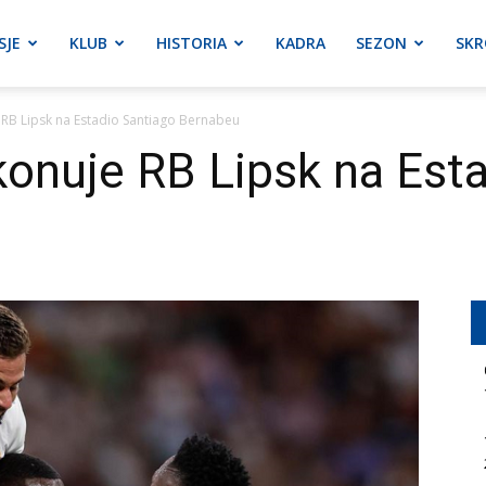
SJE
KLUB
HISTORIA
KADRA
SEZON
SKR
RB Lipsk na Estadio Santiago Bernabeu
onuje RB Lipsk na Est