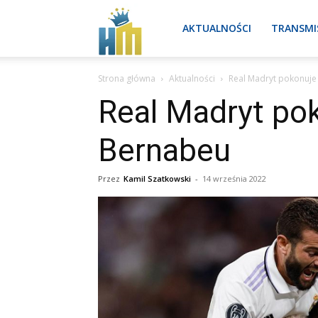
Real
AKTUALNOŚCI
TRANSMI
Strona główna
Aktualności
Real Madryt pokonuje 
Madryt
Real Madryt pok
Bernabeu
aktualności
Przez
Kamil Szatkowski
-
14 września 2022