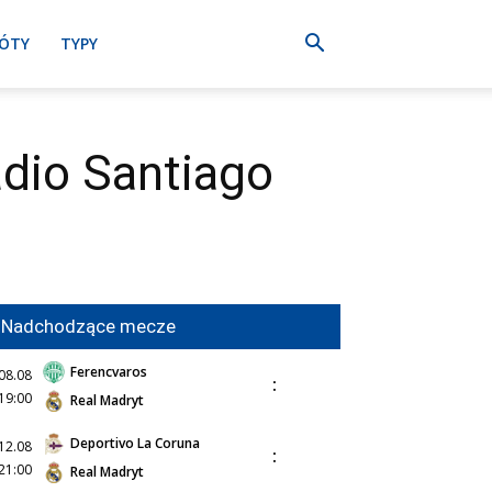
ÓTY
TYPY
adio Santiago
Nadchodzące mecze
Ferencvaros
08.08
:
19:00
Real Madryt
Deportivo La Coruna
12.08
:
21:00
Real Madryt