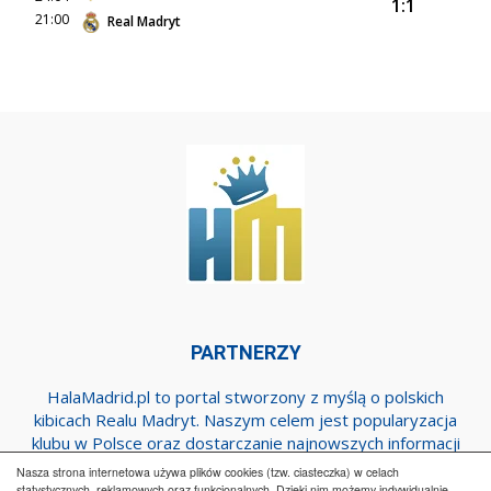
1:1
21:00
Real Madryt
PARTNERZY
HalaMadrid.pl to portal stworzony z myślą o polskich
kibicach Realu Madryt. Naszym celem jest popularyzacja
klubu w Polsce oraz dostarczanie najnowszych informacji
dotyczących zespołu z Estadio Santiago Bernabeu.
Nasza strona internetowa używa plików cookies (tzw. ciasteczka) w celach
statystycznych, reklamowych oraz funkcjonalnych. Dzięki nim możemy indywidualnie