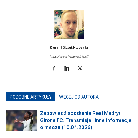
Kamil Szatkowski
https://www.halamadrid.pl/
PODOBNE ARTYKUŁY
WIĘCEJ OD AUTORA
Zapowiedź spotkania Real Madryt –
Girona FC. Transmisja i inne informacje
o meczu (10.04.2026)