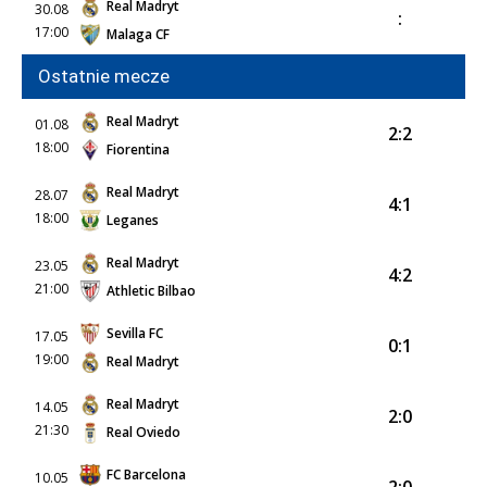
Real Madryt
30.08
:
17:00
Malaga CF
Ostatnie mecze
Real Madryt
01.08
2:2
18:00
Fiorentina
Real Madryt
28.07
4:1
18:00
Leganes
Real Madryt
23.05
4:2
21:00
Athletic Bilbao
Sevilla FC
17.05
0:1
19:00
Real Madryt
Real Madryt
14.05
2:0
21:30
Real Oviedo
FC Barcelona
10.05